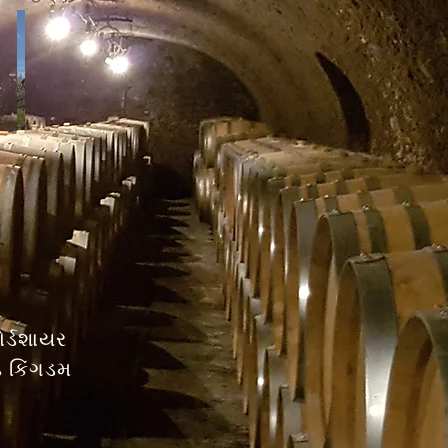
ર્ડશાયર
ડ કિંગડમ