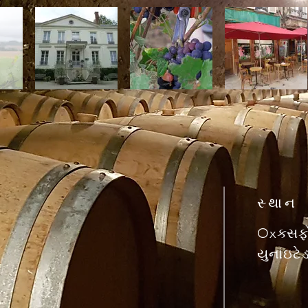
સ્થાન
Oxક્સફો
યુનાઇટે